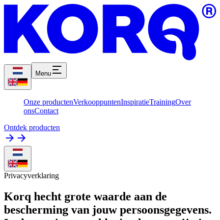
Menu
Onze producten
Verkooppunten
Inspiratie
Training
Over
ons
Contact
Ontdek producten
Privacyverklaring
Korq hecht grote waarde aan de
bescherming van jouw persoonsgegevens.