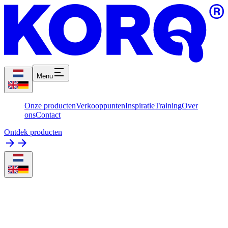
Menu
Onze producten
Verkooppunten
Inspiratie
Training
Over
ons
Contact
Ontdek producten