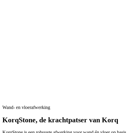
Wand- en vloerafwerking
KorqStone, de krachtpatser van Korq
KorqStone is een robuuste afwerking voor wand én vloer op basis